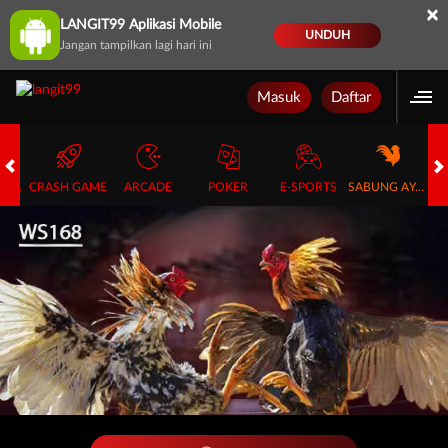
×
LANGIT99 Aplikasi Mobile
UNDUH
Jangan tampilkan lagi hari ini
Masuk
Daftar
AGA
CRASH GAME
ARCADE
POKER
E-SPORTS
SABUNG AYAM