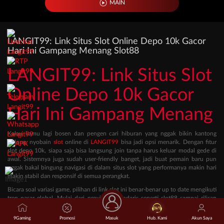
MAIN
LANGIT99: Link Situs Slot Online Depo 10k Gacor
Hari Ini Gampang Menang Slot88
LANGIT99: Link Situs Slot
Online Depo 10k Gacor
Hari Ini Gampang Menang
Kalau kamu lagi bosen dan pengen cari hiburan yang nggak bikin kantong
bolong, nyobain
slot
online di
LANGIT99
bisa jadi opsi menarik. Dengan fitur
slot depo 10k, siapa saja bisa langsung join tanpa harus keluar modal gede di
awal. Sistemnya juga sudah user-friendly banget, jadi buat pemain baru pun
nggak bakal bingung navigasi di dalam situs slot yang performanya makin hari
makin stabil dan responsif di semua perangkat.
Bicara soal variasi game, pilihan di link slot ini benar-benar up to date mengikuti
tren pasar global. Mulai dari provider legendaris seperti slot88 sampai rilisan
terbaru yang lagi viral, semuanya punya mekanisme fair play. Kamu bisa pantau
bocoran
slot gacor hari ini
lewat dashboard mereka yang transparan, hal ini
9Gaming
Promosi
Masuk
Hub. Kami
Akun Saya
membantu banget buat menentukan game mana yang lagi punya winning rate