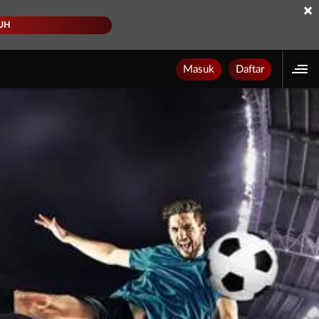
×
UH
Masuk
Daftar