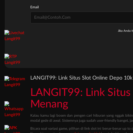
Email
Jika Anda 
LANGIT99: Link Situs Slot Online Depo 10
LANGIT99: Link Situs
Menang
Kalau kamu lagi bosen dan pengen cari hiburan yang nggak biki
modal gede di awal. Sistemnya juga sudah user-friendly banget, j
Bicara soal variasi game, pilihan di link slot ini benar-benar up t