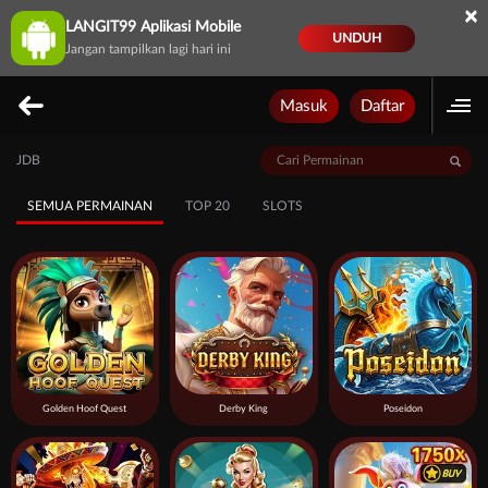
×
LANGIT99 Aplikasi Mobile
UNDUH
Jangan tampilkan lagi hari ini
Masuk
Daftar
JDB
SEMUA PERMAINAN
TOP 20
SLOTS
Golden Hoof Quest
Derby King
Poseidon