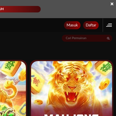
×
UH
Masuk
Daftar