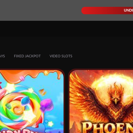
UND
YS
FIXED JACKPOT
VIDEO SLOTS