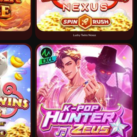
Lucky Twins Nexus