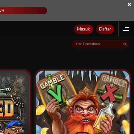
×
UH
Masuk
Daftar