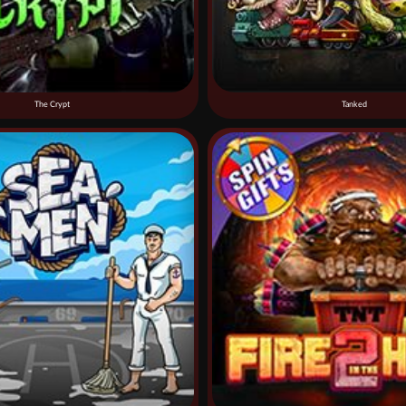
The Crypt
Tanked