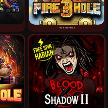
Fire in the Hole 3