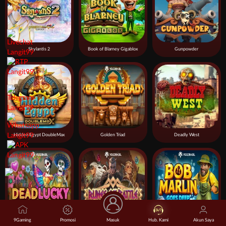
Skylantis 2
Book of Blarney Gigablox
Gunpowder
Hidden Egypt DoubleMax
Golden Triad
Deadly West
9Gaming
Promosi
Masuk
Hub. Kami
Akun Saya
Dead Lucky DuoMax™
Runes of Battle
Bob Marlin Goes Deep