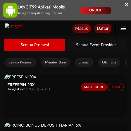
×
LANGIT99 Aplikasi Mobile
UNDUH
Jangan tampilkan lagi hari ini
Masuk
Daftar
Semua Promosi
Semua Event Provider
Semua Promosi
Member Baru
Spesial
Olahraga
L
FREESPIN 20X
AMBIL PROMO
DETAIL
Tanggal akhir:
17-Sep-2050