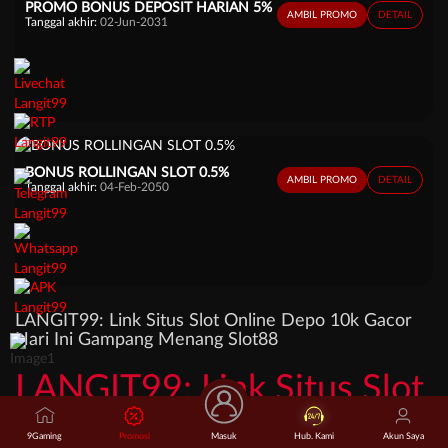
PROMO BONUS DEPOSIT HARIAN 5%
AMBIL PROMO
DETAIL
Tanggal akhir:
02-Jun-2031
BONUS ROLLINGAN SLOT 0.5%
AMBIL PROMO
DETAIL
Tanggal akhir:
04-Feb-2050
LANGIT99: Link Situs Slot Online Depo 10k Gacor
Hari Ini Gampang Menang Slot88
LANGIT99: Link Situs Slot
Online Depo 10k Gacor
9Gaming
Promosi
Masuk
Hub. Kami
Akun Saya