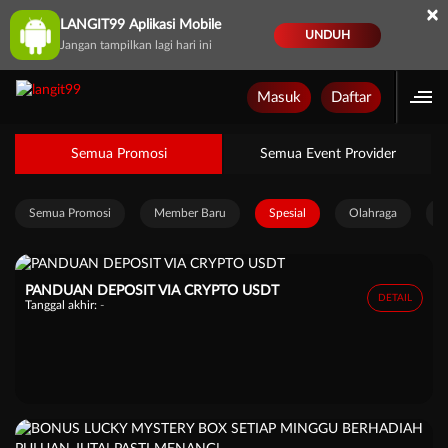
×
LANGIT99 Aplikasi Mobile
UNDUH
Jangan tampilkan lagi hari ini
Masuk
Daftar
Semua Promosi
Semua Event Provider
Semua Promosi
Member Baru
Spesial
Olahraga
L
PANDUAN DEPOSIT VIA CRYPTO USDT
DETAIL
Tanggal akhir:
-