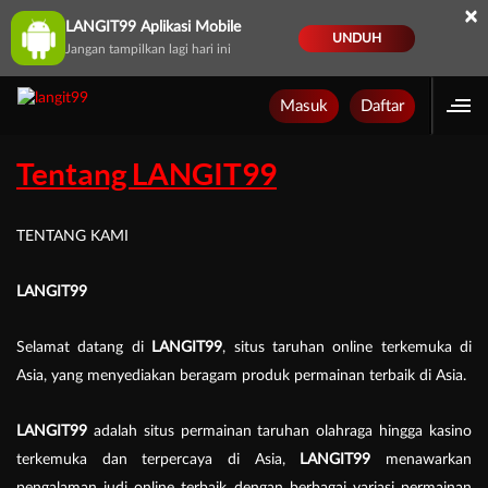
×
LANGIT99 Aplikasi Mobile
UNDUH
Jangan tampilkan lagi hari ini
Masuk
Daftar
Tentang LANGIT99
TENTANG KAMI
LANGIT99
Selamat datang di
LANGIT99
, situs taruhan online terkemuka di
Asia, yang menyediakan beragam produk permainan terbaik di Asia.
LANGIT99
adalah situs permainan taruhan olahraga hingga kasino
terkemuka dan terpercaya di Asia,
LANGIT99
menawarkan