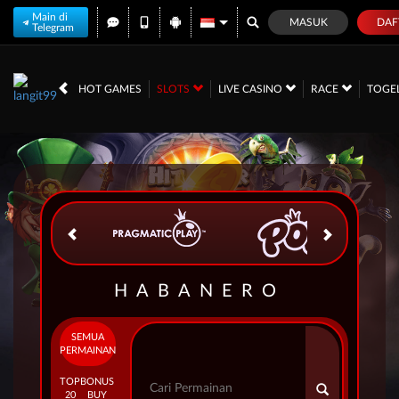
Main di
MASUK
DAF
Telegram
IDR
12,744,955,
HOT GAMES
SLOTS
LIVE CASINO
RACE
TOGE
HABANERO
SEMUA
PERMAINAN
TOP
BONUS
20
BUY