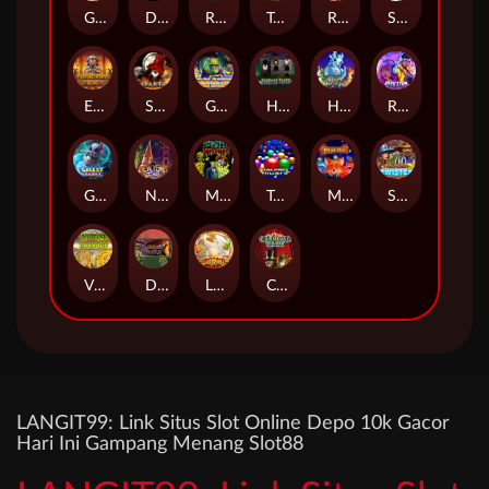
Glam Rock
Dr Feelgood
Rolling Roger
Totem Warrior
Rodeo Drive
Space Fortune
Egyptian Dreams Deluxe
Sparta
Galactic Cash
Haunted House
Happy Hatchlings
Rhythm Nights
Galaxy Babies
New Years Bash
Monster Mash Cash
Techno Tumble
Magic Oak
Super Twister
Vikings Plunder
Dragons Realm
Lucky Lucky
Carnival Cash
LANGIT99: Link Situs Slot Online Depo 10k Gacor
Hari Ini Gampang Menang Slot88