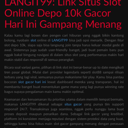
LANGIT99: Link Situs Slot
Online Depo 10k Gacor
Hari Ini Gampang Menang
Kalau kamu lagi bosen dan pengen cari hiburan yang nggak bikin kantong
bolong, nyobain
slot
online di
LANGIT99
bisa jadi opsi menarik. Dengan fitur
slot depo 10k, siapa saja bisa langsung join tanpa harus keluar modal gede di
awal. Sistemnya juga sudah user-friendly banget, jadi buat pemain baru pun
nggak bakal bingung navigasi di dalam situs slot yang performanya makin hari
makin stabil dan responsif di semua perangkat.
Bicara soal variasi game, pilihan di link slot ini benar-benar up to date mengikuti
tren pasar global. Mulai dari provider legendaris seperti slot88 sampai rilisan
terbaru yang lagi viral, semuanya punya mekanisme fair play. Kamu bisa pantau
bocoran
slot gacor hari ini
lewat dashboard mereka yang transparan, hal ini
membantu banget buat menentukan game mana yang lagi punya winning rate
bagus supaya pengalaman main kamu makin optimal.
Keamanan dan kenyamanan itu prioritas utama dalam memilih tempat bermain,
makanya LANGIT99 dikenal sebagai
situs gacor
yang punya tim support
responsif 24/7. Transaksinya juga seamless, nggak perlu nunggu lama buat
proses deposit maupun penarikan dana. Sebagai link gacor yang kredibel,
platform ini konsisten menjaga reputasi dengan sistem proteksi data yang kuat,
sehingga kamu bisa fokus main slot gacor gampang menang dengan perasaan