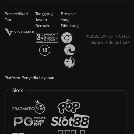
Bersertifikasi
Tanggung
Browser
Dari
Jawab
Yang
Bermain
Didukung
©2026 LANGIT99. Hak
cipta dilindungi | 18+
Platform Penyedia Layanan
Slots