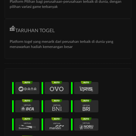
Platform Pilihan bagi perusahaan-perusahaan terbaik di dunia, dengan
pilihan variasi game terbanyak
TARUHAN TOGEL
Platform togel yang menarik dari perusahan terbaik di dunia yang
menawarkan hadiah kemenangan besar