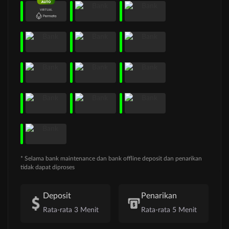
* Selama bank maintenance dan bank offline deposit dan penarikan
tidak dapat diproses
Deposit
Penarikan
Rata-rata 3 Menit
Rata-rata 5 Menit