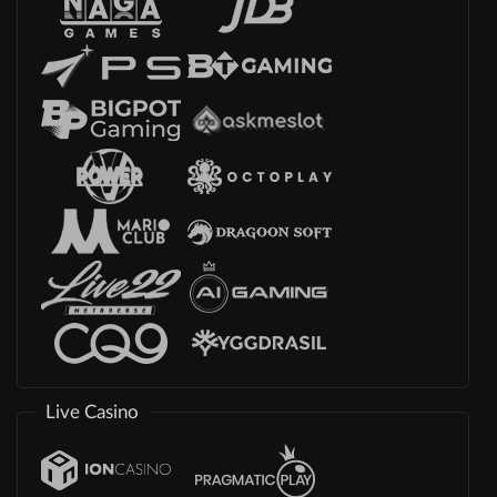
Live Casino