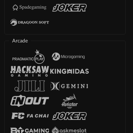
Arcade