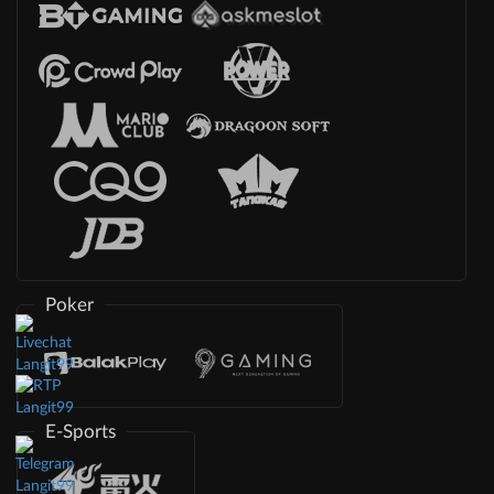
Poker
E-Sports