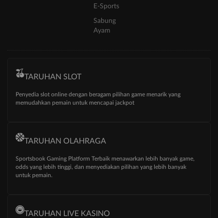
E-Sports
Sabung
Ayam
TARUHAN SLOT
Penyedia slot online dengan beragam pilihan game menarik yang
memudahkan pemain untuk mencapai jackpot
TARUHAN OLAHRAGA
Sportsbook Gaming Platform Terbaik menawarkan lebih banyak game,
odds yang lebih tinggi, dan menyediakan pilihan yang lebih banyak
untuk pemain.
TARUHAN LIVE KASINO