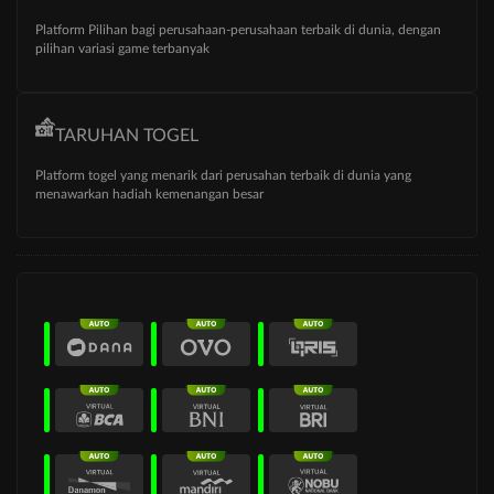
Platform Pilihan bagi perusahaan-perusahaan terbaik di dunia, dengan
pilihan variasi game terbanyak
TARUHAN TOGEL
Platform togel yang menarik dari perusahan terbaik di dunia yang
menawarkan hadiah kemenangan besar