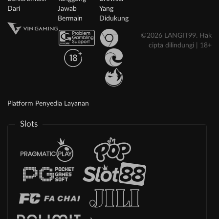
Dari
Jawab
Yang
Bermain
Didukung
©2026 LANGIT99. Hak
cipta dilindungi | 18+
Platform Penyedia Layanan
Slots