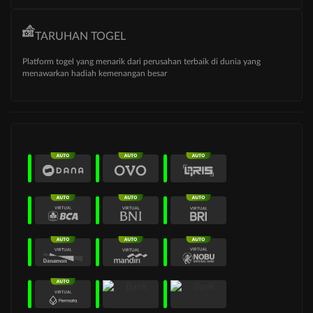
TARUHAN TOGEL
Platform togel yang menarik dari perusahan terbaik di dunia yang
menawarkan hadiah kemenangan besar