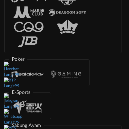
Poker
E-Sports
Sabung Ayam