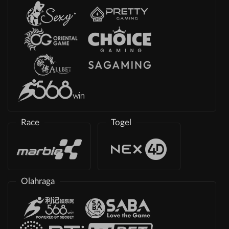
Race
Togel
Olahraga