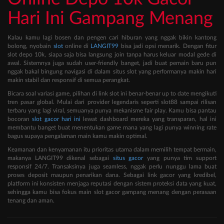
Hari Ini Gampang Menang
Kalau kamu lagi bosen dan pengen cari hiburan yang nggak bikin kantong
bolong, nyobain
slot
online di
LANGIT99
bisa jadi opsi menarik. Dengan fitur
slot depo 10k, siapa saja bisa langsung join tanpa harus keluar modal gede di
awal. Sistemnya juga sudah user-friendly banget, jadi buat pemain baru pun
nggak bakal bingung navigasi di dalam situs slot yang performanya makin hari
makin stabil dan responsif di semua perangkat.
Bicara soal variasi game, pilihan di link slot ini benar-benar up to date mengikuti
tren pasar global. Mulai dari provider legendaris seperti slot88 sampai rilisan
terbaru yang lagi viral, semuanya punya mekanisme fair play. Kamu bisa pantau
bocoran
slot gacor hari ini
lewat dashboard mereka yang transparan, hal ini
membantu banget buat menentukan game mana yang lagi punya winning rate
bagus supaya pengalaman main kamu makin optimal.
Keamanan dan kenyamanan itu prioritas utama dalam memilih tempat bermain,
makanya LANGIT99 dikenal sebagai
situs gacor
yang punya tim support
responsif 24/7. Transaksinya juga seamless, nggak perlu nunggu lama buat
proses deposit maupun penarikan dana. Sebagai link gacor yang kredibel,
platform ini konsisten menjaga reputasi dengan sistem proteksi data yang kuat,
sehingga kamu bisa fokus main slot gacor gampang menang dengan perasaan
tenang dan aman.