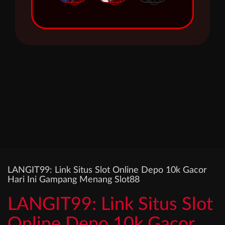
LANGIT99: Link Situs Slot Online Depo 10k Gacor
Hari Ini Gampang Menang Slot88
LANGIT99: Link Situs Slot
Online Depo 10k Gacor