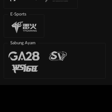
E-Sports
Sabung Ayam