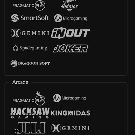
Arcade