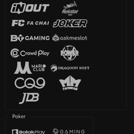
Poker