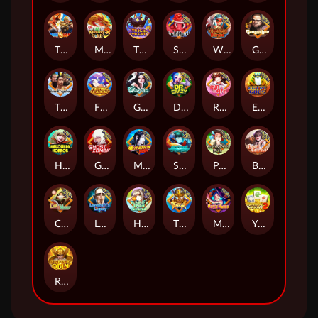
Thor vs Loki
Mahjong Gold 3
TRICK OR TREAT
Sushi Match
Wilderness Hunting
Gaogashou
Three Kingdoms
Fighting Academy
Gumiho
DR. Crazy
Run Date
Egypt Gods
Halloween Horror
Ghost Zombie
Mutation fish
Star Cruise
Prehistoric Park
Beer Carnival
Cat VS Mouse
Lovecraft's Legacy
Happy Fruit Stand
THOR
Magic House
Yuanbao Mahjong2
Ragnarok Odin