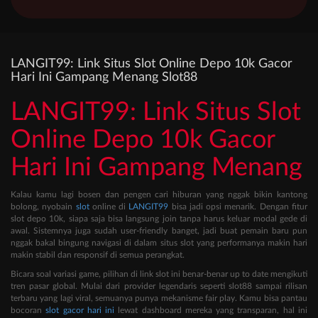
LANGIT99: Link Situs Slot Online Depo 10k Gacor
Hari Ini Gampang Menang Slot88
LANGIT99: Link Situs Slot
Online Depo 10k Gacor
Hari Ini Gampang Menang
Kalau kamu lagi bosen dan pengen cari hiburan yang nggak bikin kantong
bolong, nyobain
slot
online di
LANGIT99
bisa jadi opsi menarik. Dengan fitur
slot depo 10k, siapa saja bisa langsung join tanpa harus keluar modal gede di
awal. Sistemnya juga sudah user-friendly banget, jadi buat pemain baru pun
nggak bakal bingung navigasi di dalam situs slot yang performanya makin hari
makin stabil dan responsif di semua perangkat.
Bicara soal variasi game, pilihan di link slot ini benar-benar up to date mengikuti
tren pasar global. Mulai dari provider legendaris seperti slot88 sampai rilisan
terbaru yang lagi viral, semuanya punya mekanisme fair play. Kamu bisa pantau
bocoran
slot gacor hari ini
lewat dashboard mereka yang transparan, hal ini