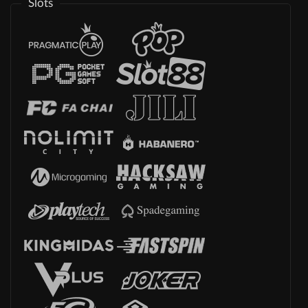
Slots