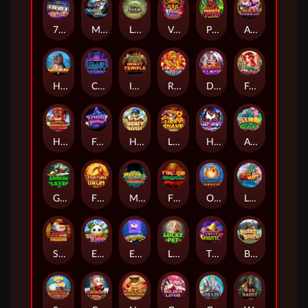
77 FORTUNE
Magic Wheel
Little Farm
Venice Mask
PIRATE LEGEND
Alice Wonderland
House of Dog
Club Party
Insect Temple
Rio Carnival
Daruma Block
Fairy of Riches
Hawaiian Totem
Fruity Jester
Honey Bee Bee
Lucky Snake
Hip Hop Penguin
Alien Hive
Goblin Slayer
FORTUNE DRUM
MAYAN TEMPLE
FIRE KINGDOM
OCEAN ADVENTURE
LUCKY BEASTS
SUSHI BONANZA
EGGY BUNNIES
EMONJI
LUCKY PET
TUTTI FRUTTI
BONUS BEAR