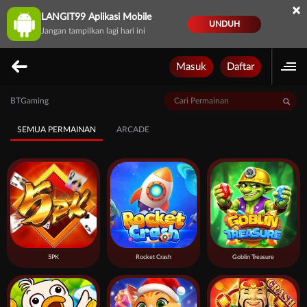
×
LANGIT99 Aplikasi Mobile
UNDUH
Jangan tampilkan lagi hari ini
Masuk
Daftar
BTGaming
SEMUA PERMAINAN
ARCADE
5PK
Rocket Crash
Goblin Treasure