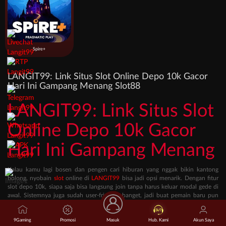
Spire+
LANGIT99: Link Situs Slot Online Depo 10k Gacor
Hari Ini Gampang Menang Slot88
LANGIT99: Link Situs Slot
Online Depo 10k Gacor
Hari Ini Gampang Menang
Kalau kamu lagi bosen dan pengen cari hiburan yang nggak bikin kantong
bolong, nyobain
slot
online di
LANGIT99
bisa jadi opsi menarik. Dengan fitur
slot depo 10k, siapa saja bisa langsung join tanpa harus keluar modal gede di
awal. Sistemnya juga sudah user-friendly banget, jadi buat pemain baru pun
nggak bakal bingung navigasi di dalam situs slot yang performanya makin hari
makin stabil dan responsif di semua perangkat.
9Gaming
Promosi
Masuk
Hub. Kami
Akun Saya
Bicara soal variasi game, pilihan di link slot ini benar-benar up to date mengikuti