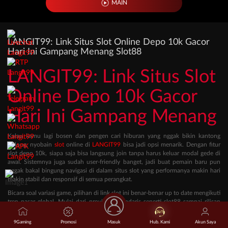
MAIN
LANGIT99: Link Situs Slot Online Depo 10k Gacor
Hari Ini Gampang Menang Slot88
LANGIT99: Link Situs Slot
Online Depo 10k Gacor
Hari Ini Gampang Menang
Kalau kamu lagi bosen dan pengen cari hiburan yang nggak bikin kantong
bolong, nyobain
slot
online di
LANGIT99
bisa jadi opsi menarik. Dengan fitur
slot depo 10k, siapa saja bisa langsung join tanpa harus keluar modal gede di
awal. Sistemnya juga sudah user-friendly banget, jadi buat pemain baru pun
nggak bakal bingung navigasi di dalam situs slot yang performanya makin hari
makin stabil dan responsif di semua perangkat.
Bicara soal variasi game, pilihan di link slot ini benar-benar up to date mengikuti
tren pasar global. Mulai dari provider legendaris seperti slot88 sampai rilisan
terbaru yang lagi viral, semuanya punya mekanisme fair play. Kamu bisa pantau
bocoran
slot gacor hari ini
lewat dashboard mereka yang transparan, hal ini
9Gaming
Promosi
Masuk
Hub. Kami
Akun Saya
membantu banget buat menentukan game mana yang lagi punya winning rate