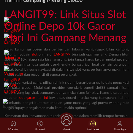
Hari Ini Gampang Menang Slot88
LANGIT99: Link Situs Slot
Online Depo 10k Gacor
Hari Ini Gampang Menang
Kalau kamu lagi bosen dan pengen cari hiburan yang nggak bikin kantong
bolong, nyobain
slot
online di
LANGIT99
bisa jadi opsi menarik. Dengan fitur
slot depo 10k, siapa saja bisa langsung join tanpa harus keluar modal gede di
awal. Sistemnya juga sudah user-friendly banget, jadi buat pemain baru pun
nggak bakal bingung navigasi di dalam situs slot yang performanya makin hari
makin stabil dan responsif di semua perangkat.
Bicara soal variasi game, pilihan di link slot ini benar-benar up to date mengikuti
tren pasar global. Mulai dari provider legendaris seperti slot88 sampai rilisan
terbaru yang lagi viral, semuanya punya mekanisme fair play. Kamu bisa pantau
bocoran
slot gacor hari ini
lewat dashboard mereka yang transparan, hal ini
membantu banget buat menentukan game mana yang lagi punya winning rate
bagus supaya pengalaman main kamu makin optimal.
Keamanan dan kenyamanan itu prioritas utama dalam memilih tempat bermain,
makanya LANGIT99 dikenal sebagai
situs gacor
yang punya tim support
responsif 24/7. Transaksinya juga seamless, nggak perlu nunggu lama buat
9Gaming
Promosi
Masuk
Hub. Kami
Akun Saya
proses deposit maupun penarikan dana. Sebagai link gacor yang kredibel,