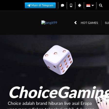
Main di Telegram
HOT GAMES
SL
ChoiceGamin
Choice adalah brand hiburan live asal Eropa