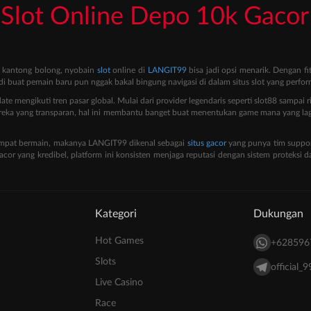
 Slot Online Depo 10k Gacor
n kantong bolong, nyobain
slot
online di
LANGIT99
bisa jadi opsi menarik. Dengan fit
adi buat pemain baru pun nggak bakal bingung navigasi di dalam situs slot yang perfo
o date mengikuti tren pasar global. Mulai dari provider legendaris seperti slot88 sampai 
eka yang transparan, hal ini membantu banget buat menentukan game mana yang la
empat bermain, makanya LANGIT99 dikenal sebagai
situs gacor
yang punya tim support
cor yang kredibel, platform ini konsisten menjaga reputasi dengan sistem proteksi 
Kategori
Dukungan
Hot Games
+628596
Slots
official_
Live Casino
Race