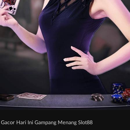
k Gacor Hari Ini Gampang Menang Slot88