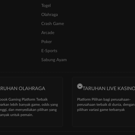
Togel
Olahraga
Crash Game
Arcade
Poker
E-Sports
Sabung Ayam
ARUHAN OLAHRAGA
TARUHAN LIVE KASIN
book Gaming Platform Terbaik
Platform Pilihan bagi perusahaan-
rkan lebih banyak game, odds yang
perusahaan terbaik di dunia, dengan
tinggi, dan menyediakan pilihan yang
pilihan variasi game terbanyak
banyak untuk pemain.