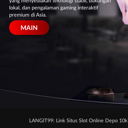
yang menyediakan teknologi stabil, dukungan
lokal, dan pengalaman gaming interaktif
premium di Asia.
MAIN
LANGIT99: Link Situs Slot Online Depo 10