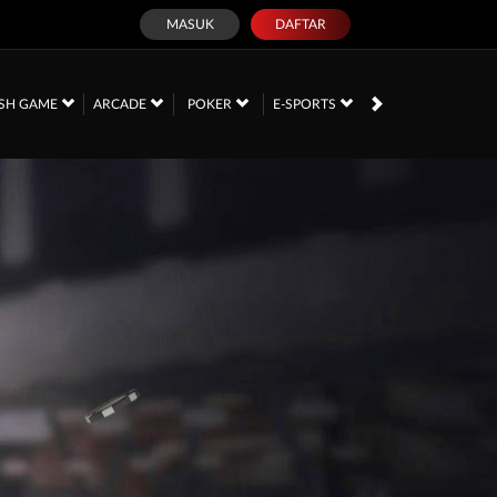
MASUK
DAFTAR
SH GAME
ARCADE
POKER
E-SPORTS
SABUNG AYAM