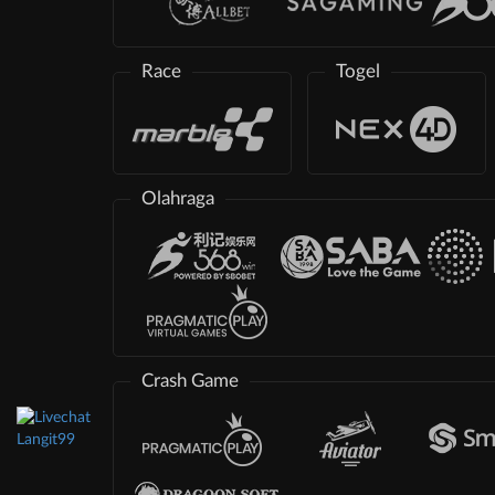
Race
Togel
Olahraga
Crash Game