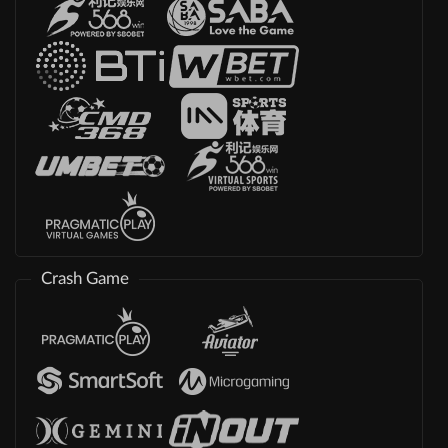
Crash Game