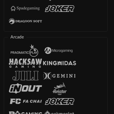
Arcade