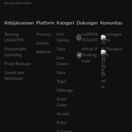
tenang dan aman.
Kebijaksanaan
Platform
Kategori
Dukungan
Komunitas
Tentang
Promosi
Hot
+628596
Instagra
LANGIT99
Games
7976397
m
Loyalty
Responsible
Slots
official_9
Faceboo
Referral
Gambling
9onlineg
k
Live
roup
Pusat Bantuan
Casino
Syarat dan
Race
Ketentuan
Togel
Olahraga
Crash
Game
Arcade
Poker
E-Sports