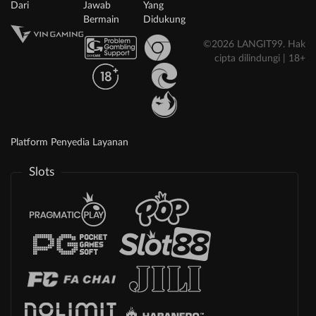
Dari
Jawab
Yang
Bermain
Didukung
©2026 LANGIT99. Hak
cipta dilindungi | 18+
Platform Penyedia Layanan
Slots