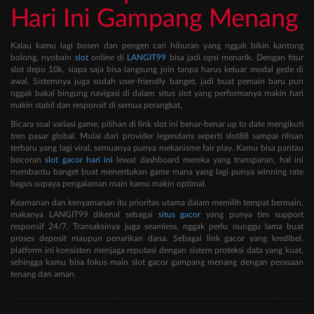
Hari Ini Gampang Menang
Kalau kamu lagi bosen dan pengen cari hiburan yang nggak bikin kantong
bolong, nyobain
slot
online di
LANGIT99
bisa jadi opsi menarik. Dengan fitur
slot depo 10k, siapa saja bisa langsung join tanpa harus keluar modal gede di
awal. Sistemnya juga sudah user-friendly banget, jadi buat pemain baru pun
nggak bakal bingung navigasi di dalam situs slot yang performanya makin hari
makin stabil dan responsif di semua perangkat.
Bicara soal variasi game, pilihan di link slot ini benar-benar up to date mengikuti
tren pasar global. Mulai dari provider legendaris seperti slot88 sampai rilisan
terbaru yang lagi viral, semuanya punya mekanisme fair play. Kamu bisa pantau
bocoran
slot gacor hari ini
lewat dashboard mereka yang transparan, hal ini
membantu banget buat menentukan game mana yang lagi punya winning rate
bagus supaya pengalaman main kamu makin optimal.
Keamanan dan kenyamanan itu prioritas utama dalam memilih tempat bermain,
makanya LANGIT99 dikenal sebagai
situs gacor
yang punya tim support
responsif 24/7. Transaksinya juga seamless, nggak perlu nunggu lama buat
proses deposit maupun penarikan dana. Sebagai link gacor yang kredibel,
platform ini konsisten menjaga reputasi dengan sistem proteksi data yang kuat,
sehingga kamu bisa fokus main slot gacor gampang menang dengan perasaan
tenang dan aman.