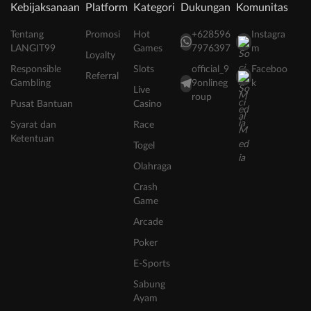
Kebijaksanaan
Platform
Kategori
Dukungan
Komunitas
Tentang
Promosi
Hot
+628596
Instagra
LANGIT99
Games
7976397
m
Loyalty
Responsible
Slots
official_9
Faceboo
Referral
Gambling
9onlineg
k
Live
roup
Pusat Bantuan
Casino
Syarat dan
Race
Ketentuan
Togel
Olahraga
Crash
Game
Arcade
Poker
E-Sports
Sabung
Ayam