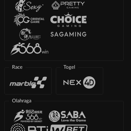
Race
Togel
Olahraga