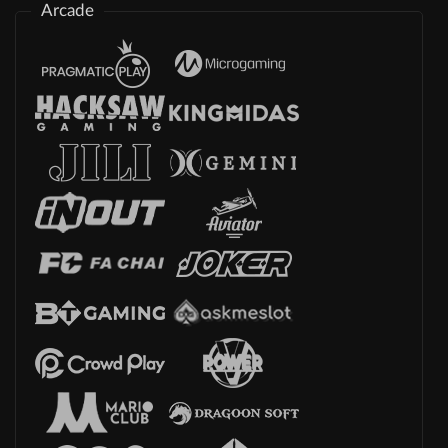
Arcade