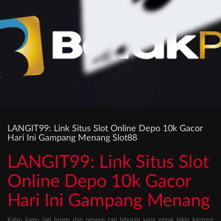
LANGIT99: Link Situs Slot Online Depo 10k Gacor
Hari Ini Gampang Menang Slot88
LANGIT99: Link Situs Slot
Online Depo 10k Gacor
Hari Ini Gampang Menang
Kalau kamu lagi bosen dan pengen cari hiburan yang nggak bikin kantong