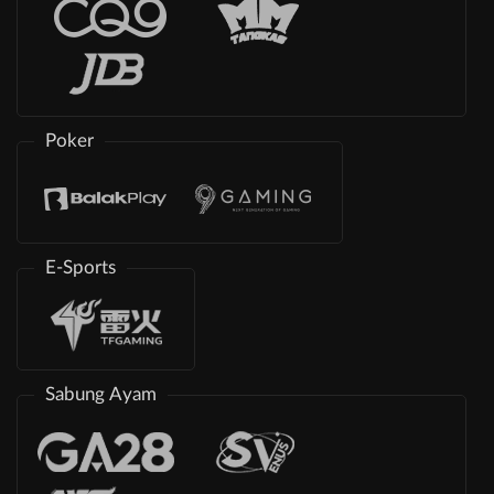
Poker
E-Sports
Sabung Ayam