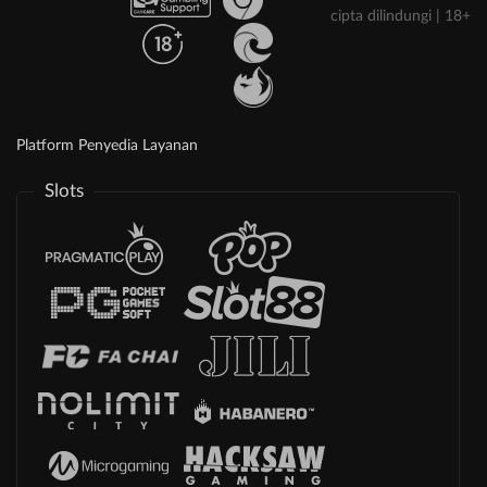
cipta dilindungi | 18+
Platform Penyedia Layanan
Slots