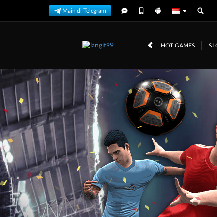
Main di Telegram
HOT GAMES
SL