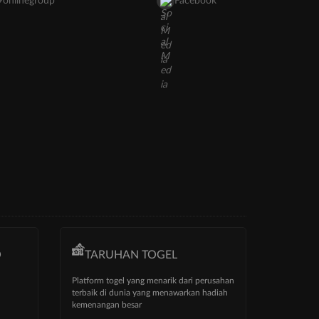
99onlinegroup
Facebook
O
TARUHAN TOGEL
Platform togel yang menarik dari perusahan
terbaik di dunia yang menawarkan hadiah
kemenangan besar