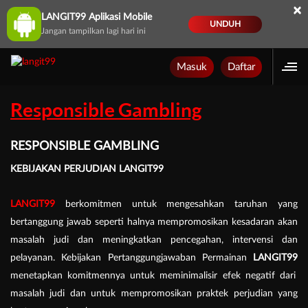
×
LANGIT99 Aplikasi Mobile
UNDUH
Jangan tampilkan lagi hari ini
Masuk
Daftar
Responsible Gambling
RESPONSIBLE GAMBLING
KEBIJAKAN PERJUDIAN LANGIT99
LANGIT99
berkomitmen untuk mengesahkan taruhan yang
bertanggung jawab seperti halnya mempromosikan kesadaran akan
masalah judi dan meningkatkan pencegahan, intervensi dan
pelayanan. Kebijakan Pertanggungjawaban Permainan
LANGIT99
menetapkan komitmennya untuk meminimalisir efek negatif dari
masalah judi dan untuk mempromosikan praktek perjudian yang